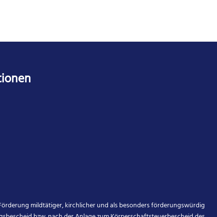
tionen
örderung mildtätiger, kirchlicher und als besonders förderungswürdig
gsbescheid bzw. nach der Anlage zum Körperschaftsteuerbescheid des